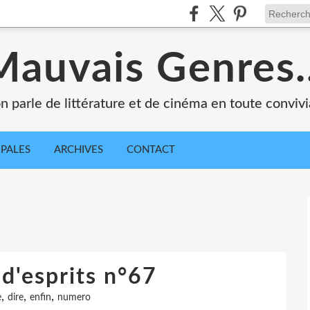
Mauvais Genres..
n parle de littérature et de cinéma en toute convivia
IPALES
ARCHIVES
CONTACT
d'esprits n°67
,
,
,
e
dire
enfin
numero