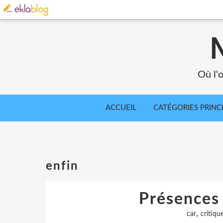
Où l'o
ACCUEIL
CATÉGORIES PRINC
enfin
Présences 
,
car
critiqu