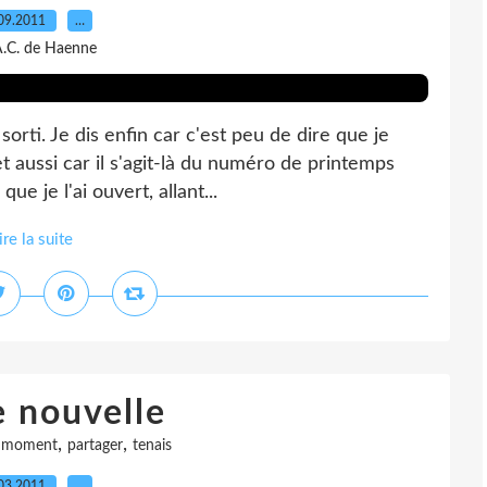
09.2011
…
A.C. de Haenne
orti. Je dis enfin car c'est peu de dire que je
t aussi car il s'agit-là du numéro de printemps
e je l'ai ouvert, allant...
ire la suite
 nouvelle
,
,
,
moment
partager
tenais
03.2011
…