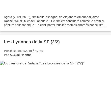
Agora (2009, 2h06), film malto-espagnol de Alejandro Amenabar, avec
Rachel Weisz, Michael Lonsdale... Ce film est considéré comme le premier
péplum philosophique. En effet, parmi tous les thèmes abordés par ce film
dense, celui de la réflexion est très...
Les Lyonnes de la SF (2/2)
Publié le 28/06/2010 à 17:55
Par
A.C. de Haenne