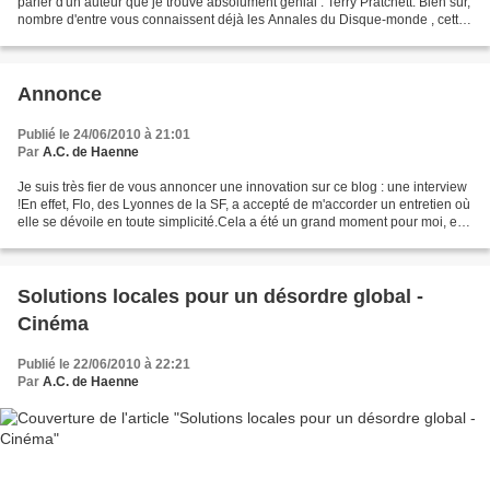
parler d'un auteur que je trouve absolument génial : Terry Pratchett. Bien sûr,
nombre d'entre vous connaissent déjà les Annales du Disque-monde , cette
impressionnante série...
Annonce
Publié le 24/06/2010 à 21:01
Par
A.C. de Haenne
Je suis très fier de vous annoncer une innovation sur ce blog : une interview
!En effet, Flo, des Lyonnes de la SF, a accepté de m'accorder un entretien où
elle se dévoile en toute simplicité.Cela a été un grand moment pour moi, et
je tenais à vous le...
Solutions locales pour un désordre global -
Cinéma
Publié le 22/06/2010 à 22:21
Par
A.C. de Haenne