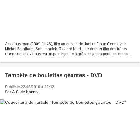
A serious man (2009, 1h46), film américain de Joel et Ethan Coen avec
Michel Stuhlbarg, Sari Lennick, Richard Kind... Le dernier film des frères
Coen sorti chez nous est un petit bijou. Malgré le sujet tragique, ils ont su
distiller un humour incroyable...
Tempête de boulettes géantes - DVD
Publié le 22/06/2010 à 22:12
Par
A.C. de Haenne