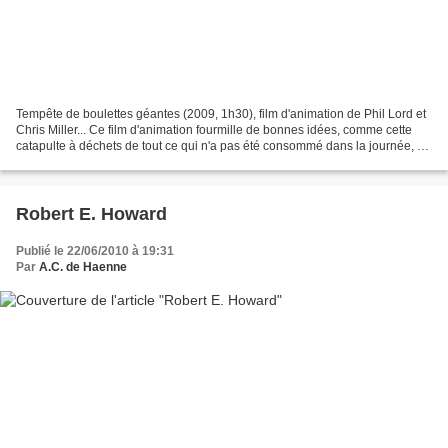
Tempête de boulettes géantes (2009, 1h30), film d'animation de Phil Lord et
Chris Miller... Ce film d'animation fourmille de bonnes idées, comme cette
catapulte à déchets de tout ce qui n'a pas été consommé dans la journée, ou
ce radeau fait en pain de...
Robert E. Howard
Publié le 22/06/2010 à 19:31
Par
A.C. de Haenne