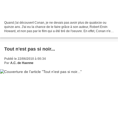
Quand j'ai découvert Conan, je ne devais pas avoir plus de quatorze ou
quinze ans. J'ai eu la chance de le faire grâce à son auteur, Robert Ervin
Howard, et non pas par le film qui a été tiré de l'oeuvre. En effet, Conan n'est
pas ce héros gonflé aux...
Tout n'est pas si noir...
Publié le 22/06/2010 à 00:34
Par
A.C. de Haenne