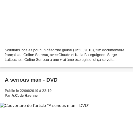
Solutions locales pour un désordre global (1h53, 2010), film documentaire
français de Coline Serreau, avec Claude et Katia Bourguignon, Serge
Lattouche... Coline Serreau a une vrai âme écologiste, et ça se voit.
D'aucuns pourraient d'ailleurs lui reprocher...
A serious man - DVD
Publié le 22/06/2010 à 22:19
Par
A.C. de Haenne