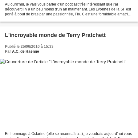
Aujourd'hui, je vais vous parler d'un podcast très intéressant que j'ai
découvert il y a un peu moins d'un an maintenant. Les Lyonnes de la SF est
porté à bout de bras par une passionnée, Flo. C'est une formidable amatrice
éclairée qui parcoure les festivals...
L'incroyable monde de Terry Pratchett
Publié le 25/06/2010 à 15:33
Par
A.C. de Haenne
En hommage à Octarine (elle se reconnaîtra...), je voudrais aujourd'hui vous