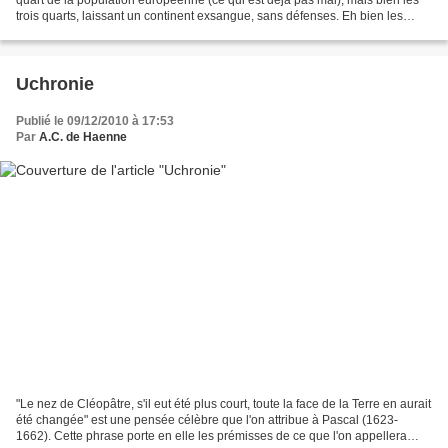
trois quarts, laissant un continent exsangue, sans défenses. Eh bien les
Turcs, au lieu de se faire arrêter...
Uchronie
Publié le 09/12/2010 à 17:53
Par
A.C. de Haenne
"Le nez de Cléopâtre, s'il eut été plus court, toute la face de la Terre en aurait
été changée" est une pensée célèbre que l'on attribue à Pascal (1623-
1662). Cette phrase porte en elle les prémisses de ce que l'on appellera