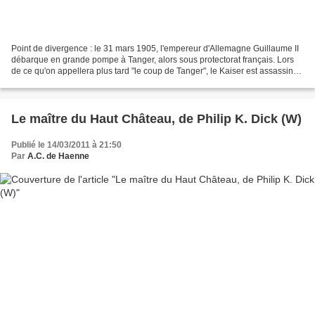
Point de divergence : le 31 mars 1905, l'empereur d'Allemagne Guillaume II
débarque en grande pompe à Tanger, alors sous protectorat français. Lors
de ce qu'on appellera plus tard "le coup de Tanger", le Kaiser est assassiné.
Le 6 avril 1905, après l'appel...
Le maître du Haut Château, de Philip K. Dick (W)
Publié le 14/03/2011 à 21:50
Par
A.C. de Haenne