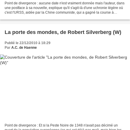
Point de divergence : aucune date n'est vraiment donnée mais l'auteur, dans
une postface à sa nouvelle, explique qu'il s'agit-là d'une uchronie légère où
c'est l'URSS, aidée par la Chine communiste, qui a gagné la course à
l'espace. On peut donc placer...
La porte des mondes, de Robert Silverberg (W)
Publié le 22/12/2010 à 18:29
Par
A.C. de Haenne
Point de divergence : Et si la Peste Noire de 1348 n'avait pas décimé un
quart de la population européenne (ce qui est déjà pas mal), mais bien les