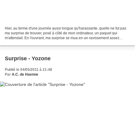
Hier, au terme d'une journée aussi longue qu'harassante, quelle ne fut pas
ma surprise de trouver, posé à côté de mon ordinateur, un paquet qui
m'attendait. En l'ouvrant, ma surprise se mua en un ravissement assez
indescriptible. Oui parce que dans l'enveloppe...
Surprise - Yozone
Publié le 04/05/2011 à 21:48
Par
A.C. de Haenne