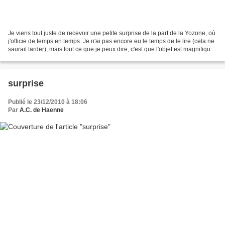
Je viens tout juste de recevoir une petite surprise de la part de la Yozone, où
j'officie de temps en temps. Je n'ai pas encore eu le temps de le lire (cela ne
saurait tarder), mais tout ce que je peux dire, c'est que l'objet est magnifique :
Voilà, je...
surprise
Publié le 23/12/2010 à 18:06
Par
A.C. de Haenne