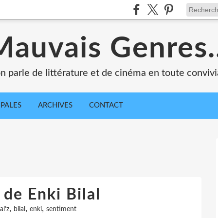
Mauvais Genres..
n parle de littérature et de cinéma en toute convivia
IPALES
ARCHIVES
CONTACT
 de Enki Bilal
,
,
,
al’z
bilal
enki
sentiment