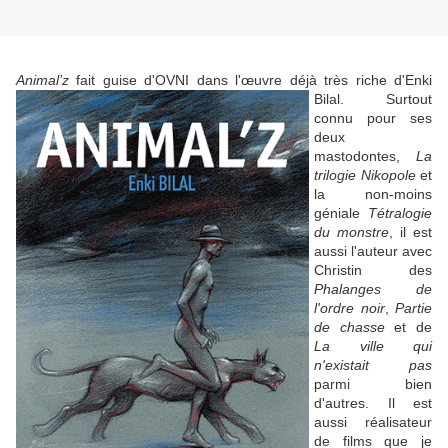
Animal’z
fait guise d'OVNI dans l'œuvre déjà très riche d'Enki
Bilal. Surtout
connu pour ses
deux
mastodontes,
La
trilogie Nikopole
et
la non-moins
géniale
Tétralogie
du monstre
, il est
aussi l'auteur avec
Christin des
Phalanges de
l'ordre noir
,
Partie
de chasse
et de
La ville qui
n'existait pas
parmi bien
d'autres. Il est
aussi réalisateur
de films que je