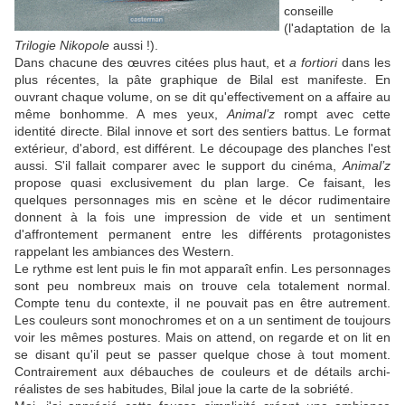
conseille
(l'adaptation de la
Trilogie Nikopole
aussi !).
Dans chacune des œuvres citées plus haut, et
a fortiori
dans les
plus récentes, la pâte graphique de Bilal est manifeste. En
ouvrant chaque volume, on se dit qu'effectivement on a affaire au
même bonhomme. A mes yeux,
Animal’z
rompt avec cette
identité directe. Bilal innove et sort des sentiers battus. Le format
extérieur, d'abord, est différent. Le découpage des planches l'est
aussi. S'il fallait comparer avec le support du cinéma,
Animal’z
propose quasi exclusivement du plan large. Ce faisant, les
quelques personnages mis en scène et le décor rudimentaire
donnent à la fois une impression de vide et un sentiment
d'affrontement permanent entre les différents protagonistes
rappelant les ambiances des Western.
Le rythme est lent puis le fin mot apparaît enfin.
Les personnages
sont peu nombreux mais on trouve cela totalement normal.
Compte tenu du contexte, il ne pouvait pas en être autrement.
Les couleurs sont monochromes et on a un sentiment de toujours
voir les mêmes postures. Mais on attend, on regarde et on lit en
se disant qu'il peut se passer quelque chose à tout moment.
Contrairement aux débauches de couleurs et de détails archi-
réalistes de ses habitudes, Bilal joue la carte de la sobriété.