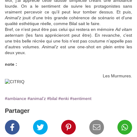
Moi, j'ai apprécié cette fausse simplicité créant une ambiance
lourde. On a le sentiment de suivre les protagonistes sans
vraiment percevoir ce qu'il peut leur tomber dessus. Et puis,
Animal’z
jouit d'une très grande cohérence de scénario et d'une
qualité esthétique réelle, comme Bilal sait le faire.
Bref, ce n'est peut être pas celui qui restera en mémoire
Ad vitam
aeternam
(les fans apprécieront peut être). En revanche, c'est
une très belle récrée qui une fois n'est pas coutume n'appelle pas
d'autres volumes.
Animal’z
est une one-shot en plein entre les
deux yeux.
note :
Les Murmures.
#ambiance
#animal’z
#bilal
#enki
#sentiment
Partager