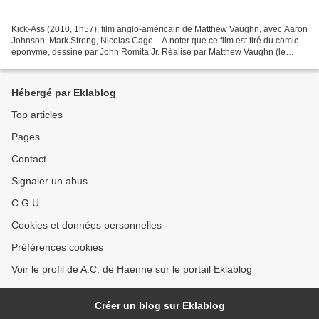
Kick-Ass (2010, 1h57), film anglo-américain de Matthew Vaughn, avec Aaron
Johnson, Mark Strong, Nicolas Cage... A noter que ce film est tiré du comic
éponyme, dessiné par John Romita Jr. Réalisé par Matthew Vaughn (le
réalisateur du magnifique Stardust,...
Hébergé par Eklablog
Top articles
Pages
Contact
Signaler un abus
C.G.U.
Cookies et données personnelles
Préférences cookies
Voir le profil de A.C. de Haenne sur le portail Eklablog
Créer un blog sur Eklablog