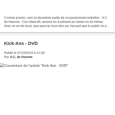
Comme promis, voici la deuxième partie de ce passionnant entretien : A.C.
de Haenne : Ceci étant dit, venons-en à présent au roman en lui-même.
Avec un an de recul, que peux-tu nous dire sur l'accueil que le public lui a
réservé ? Bénédicte Taffin : J’ai...
Kick-Ass - DVD
Publié le 07/10/2010 à 21:20
Par
A.C. de Haenne