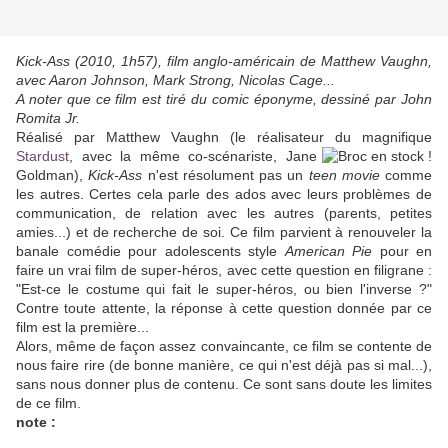
Kick-Ass (2010, 1h57), film anglo-américain de Matthew Vaughn,
avec Aaron Johnson, Mark Strong, Nicolas Cage...
A noter que ce film est tiré du comic éponyme, dessiné par John
Romita Jr.
Réalisé par Matthew Vaughn (le réalisateur du magnifique
Stardust
, avec la
même co-scénariste, Jane
Goldman),
Kick-Ass
n'est résolument pas un
teen movie
comme
les autres. Certes cela parle des ados avec leurs problèmes de
communication, de relation avec les autres (parents, petites
amies...) et de recherche de soi. Ce film parvient à renouveler la
banale comédie pour adolescents style
American Pie
pour en
faire un vrai film de super-héros, avec cette question en filigrane :
"Est-ce le costume qui fait le super-héros, ou bien l'inverse ?"
Contre toute attente, la réponse à cette question donnée par ce
film est la première...
Alors, même de façon assez convaincante, ce film se contente de
nous faire rire (de bonne manière, ce qui n'est déjà pas si mal...),
sans nous donner plus de contenu. Ce sont sans doute les limites
de ce film.
note :