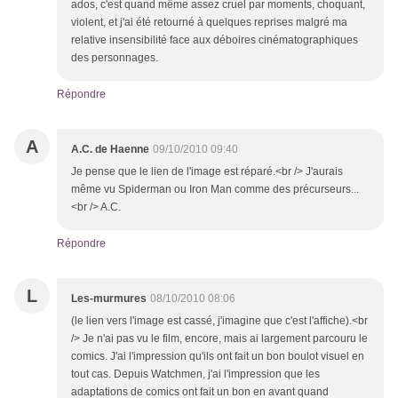
ados, c'est quand même assez cruel par moments, choquant,
violent, et j'ai été retourné à quelques reprises malgré ma
relative insensibilité face aux déboires cinématographiques
des personnages.
Répondre
A
A.C. de Haenne
09/10/2010 09:40
Je pense que le lien de l'image est réparé.<br /> J'aurais
même vu Spiderman ou Iron Man comme des précurseurs...
<br /> A.C.
Répondre
L
Les-murmures
08/10/2010 08:06
(le lien vers l'image est cassé, j'imagine que c'est l'affiche).<br
/> Je n'ai pas vu le film, encore, mais ai largement parcouru le
comics. J'ai l'impression qu'ils ont fait un bon boulot visuel en
tout cas. Depuis Watchmen, j'ai l'impression que les
adaptations de comics ont fait un bon en avant quand