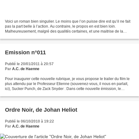
Voici un roman bien singulier. Le moins que l’on puisse dire est qu’il ne fait
pas la part belle à l’action. Au contraire, le propos en est bien loin.
Malheureusement, malgré des qualités certaines, et une maitrise de la
narration d’Iourev, j’ai eu toutes...
Emission n°011
Publié le 20/01/2011 à 20:57
Par
A.C. de Haenne
Pour inaugurer cette nouvelle rubrique, je vous propose le trailer du film le
plus attendu par le Professeur Etienne (souvenez-vous, il nous en parlait,
ici), Sucker Punch, de Zack Snyder : Dans cette nouvelle émission, le
Professeur Etienne et le Docteur...
Ordre Noir, de Johan Heliot
Publié le 06/10/2010 à 19:22
Par
A.C. de Haenne