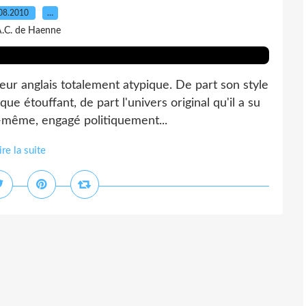
08.2010
…
A.C. de Haenne
eur anglais totalement atypique. De part son style
ue étouffant, de part l'univers original qu'il a su
i-même, engagé politiquement...
ire la suite