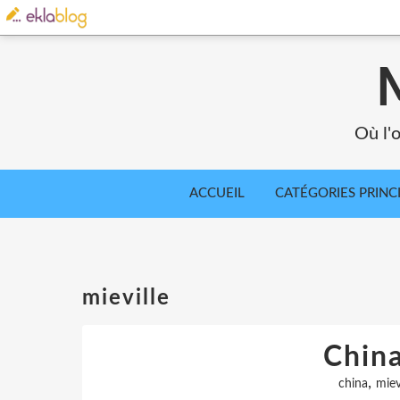
Où l'o
ACCUEIL
CATÉGORIES PRINC
mieville
China
,
china
miev