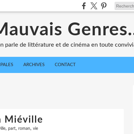
Mauvais Genres..
n parle de littérature et de cinéma en toute convivia
IPALES
ARCHIVES
CONTACT
 Miéville
,
,
,
ille
part
roman
vie