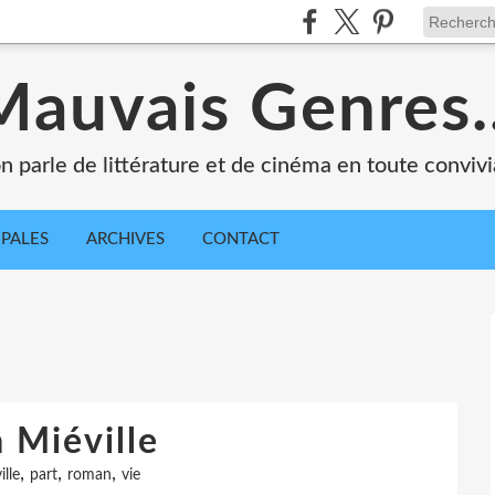
Mauvais Genres..
n parle de littérature et de cinéma en toute convivia
IPALES
ARCHIVES
CONTACT
 Miéville
,
,
,
ille
part
roman
vie