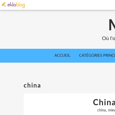
Où l'o
ACCUEIL
CATÉGORIES PRINC
china
China
,
china
miev