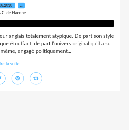
08.2010
…
A.C. de Haenne
eur anglais totalement atypique. De part son style
ue étouffant, de part l'univers original qu'il a su
i-même, engagé politiquement...
ire la suite