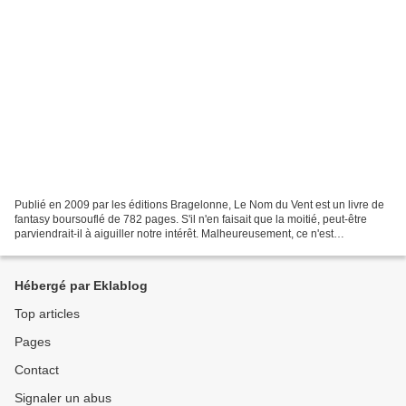
Publié en 2009 par les éditions Bragelonne, Le Nom du Vent est un livre de
fantasy boursouflé de 782 pages. S'il n'en faisait que la moitié, peut-être
parviendrait-il à aiguiller notre intérêt. Malheureusement, ce n'est
absolument pas le cas. Là, le seul...
Hébergé par Eklablog
Top articles
Pages
Contact
Signaler un abus