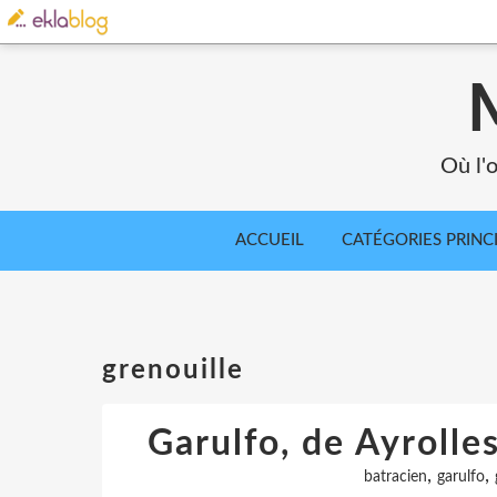
Où l'o
ACCUEIL
CATÉGORIES PRINC
grenouille
Garulfo, de Ayrolle
,
,
batracien
garulfo