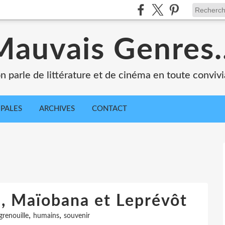
Mauvais Genres..
n parle de littérature et de cinéma en toute convivia
IPALES
ARCHIVES
CONTACT
s, Maïobana et Leprévôt
,
,
grenouille
humains
souvenir