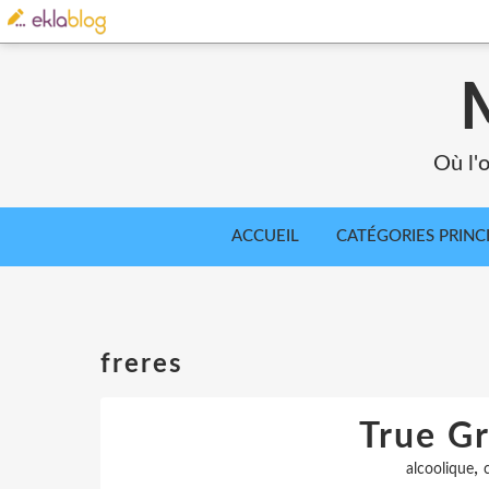
Où l'o
ACCUEIL
CATÉGORIES PRINC
freres
True Gr
,
alcoolique