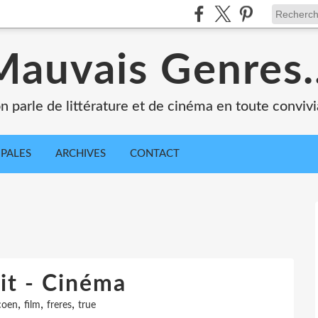
Mauvais Genres..
n parle de littérature et de cinéma en toute convivia
IPALES
ARCHIVES
CONTACT
it - Cinéma
,
,
,
coen
film
freres
true