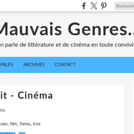
Mauvais Genres..
n parle de littérature et de cinéma en toute convivia
IPALES
ARCHIVES
CONTACT
it - Cinéma
éma
,
,
,
coen
film
freres
true