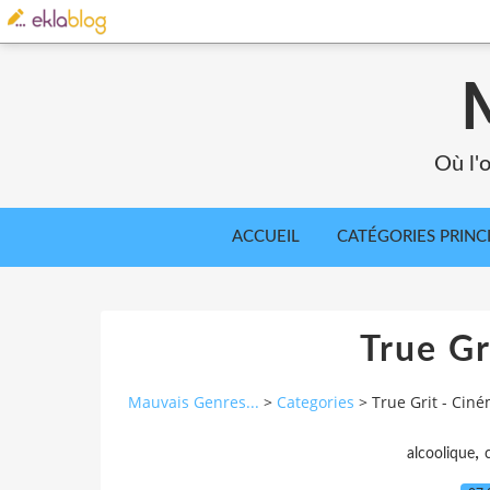
Où l'o
ACCUEIL
CATÉGORIES PRINC
True Gr
Mauvais Genres...
>
Categories
>
True Grit - Cin
,
alcoolique