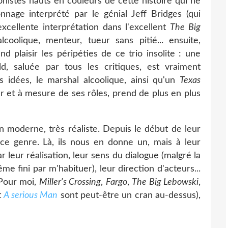
gonistes hauts en couleurs de cette histoire qui ne
nnage interprété par le génial Jeff Bridges (qui
xcellente interprétation dans l'excellent
The Big
coolique, menteur, tueur sans pitié... ensuite,
 plaisir les péripéties de ce trio insolite : une
eld, saluée par tous les critiques, est vraiment
s idées, le marshal alcoolique, ainsi qu'un
Texas
r et à mesure de ses rôles, prend de plus en plus
n moderne, très réaliste. Depuis le début de leur
c ce genre. Là, ils nous en donne un, mais à leur
r leur réalisation, leur sens du dialogue (malgré la
ême fini par m'habituer), leur direction d'acteurs...
(Pour moi,
Miller's Crossing
,
Fargo
,
The Big Lebowski
,
t
A serious Man
sont peut-être un cran au-dessus),