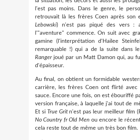
la situation, les décors et aussi les prota
l'est pas moins. Dans le genre, le perso
retrouvait là les frères Coen après son e
Lebowski
) n'est pas piqué des vers : al
l'"aventure" commence. On suit avec grand
gamine (l'interprétation d'Hailee Steinf
remarquable !) qui a de la suite dans le
Ranger
joué par un Matt Damon qui, au fu
d'épaisseur.
Au final, on obtient un formidable wester
carrière, les frères Coen ont flirté ave
sauce. Encore une fois, on est ébouriffé pa
version française, à laquelle j'ai tout de m
Et si
True Grit
n'est pas leur meilleur film 
No Country fr Old Men
ou encore le récen
cela reste tout de même un très bon film.