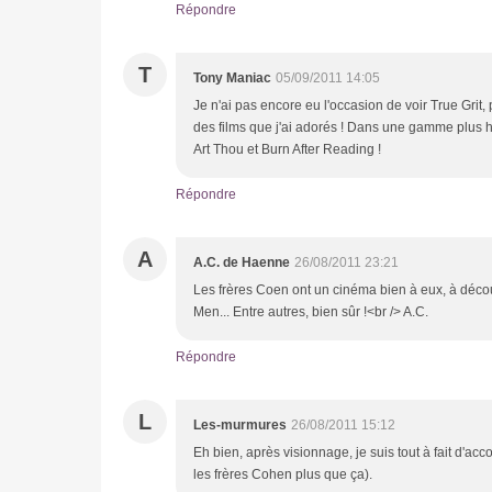
Répondre
T
Tony Maniac
05/09/2011 14:05
Je n'ai pas encore eu l'occasion de voir True Grit
des films que j'ai adorés ! Dans une gamme plus 
Art Thou et Burn After Reading !
Répondre
A
A.C. de Haenne
26/08/2011 23:21
Les frères Coen ont un cinéma bien à eux, à décou
Men... Entre autres, bien sûr !<br /> A.C.
Répondre
L
Les-murmures
26/08/2011 15:12
Eh bien, après visionnage, je suis tout à fait d'acc
les frères Cohen plus que ça).