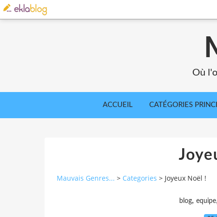
Où l'o
ACCUEIL
CATÉGORIES PRINC
Joye
Mauvais Genres...
>
Categories
>
Joyeux Noël !
,
blog
equipe