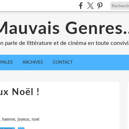
Mauvais Genres..
n parle de littérature et de cinéma en toute convivia
IPALES
ARCHIVES
CONTACT
ux Noël !
,
,
,
haenne
joyeux
noel