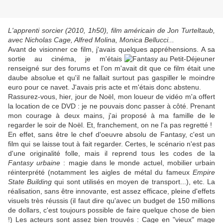
L'apprenti sorcier (2010, 1h50), film américain de Jon Turteltaub,
avec Nicholas Cage, Alfred Molina, Monica Bellucci...
Avant de visionner ce film, j'avais quelques appréhensions. A sa
sortie au
cinéma, je m'étais
renseigné sur des forums et l'on m'avait dit que ce film était une
daube absolue et qu'il ne fallait surtout pas gaspiller le moindre
euro pour ce navet. J'avais pris acte et m'étais donc abstenu.
Rassurez-vous, hier, jour de Noël, mon loueur de vidéo m'a offert
la location de ce DVD : je ne pouvais donc passer à côté. Prenant
mon courage à deux mains, j'ai proposé à ma famille de le
regarder le soir de Noël. Et, franchement, on ne l'a pas regretté !
En effet, sans être le chef d'oeuvre absolu de Fantasy, c'est un
film qui se laisse tout à fait regarder. Certes, le scénario n'est pas
d'une originalité folle, mais il reprend tous les codes de la
Fantasy urbaine
: magie dans le monde actuel, mobilier urbain
réinterprété (notamment les aigles de métal du fameux
Empire
State Building
qui sont utilisés en moyen de transport...), etc. La
réalisation, sans être innovante, est assez efficace, pleine d'effets
visuels très réussis (il faut dire qu'avec un budget de 150 millions
de dollars, c'est toujours possible de faire quelque chose de bien
!) Les acteurs sont assez bien trouvés : Cage en "vieux" mage