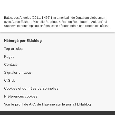
Battle: Los Angeles (2011, 1H56) film américain de Jonathan Liebesman
avec Aaron Eckhart, Michelle Rodriguez, Ramon Rodríguez… Aujourd'hui
s'achève le printemps du cinéma, cette période bénie des cinéphiles où ils
peuvent assister à des séances sans se...
Hébergé par Eklablog
Top articles
Pages
Contact
Signaler un abus
C.G.U.
Cookies et données personnelles
Préférences cookies
Voir le profil de A.C. de Haenne sur le portail Eklablog