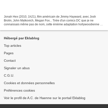
Jonah Hex (2010, 1h21), film américain de Jimmy Hayward, avec Josh
Brolin, John Malkovich, Megan Fox... Tirée d'un comics DC que je ne
connaissais même pas de nom, cette énième adaptation hollywoodienne a
pour originalité d'être un Western. C'est quasiment...
Hébergé par Eklablog
Top articles
Pages
Contact
Signaler un abus
C.G.U.
Cookies et données personnelles
Préférences cookies
Voir le profil de A.C. de Haenne sur le portail Eklablog