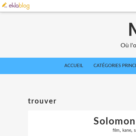
Où l'o
ACCUEIL
CATÉGORIES PRINC
trouver
Solomon
,
,
film
kane
s