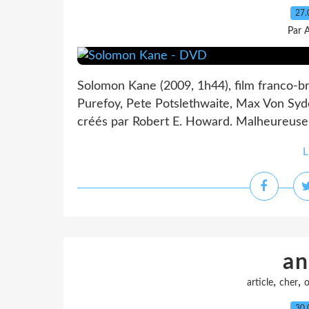
27.
Par 
Solomon Kane (2009, 1h44), film franco-br
Purefoy, Pete Potslethwaite, Max Von Sy
créés par Robert E. Howard. Malheureuseme
L
a
,
,
article
cher
o
30.