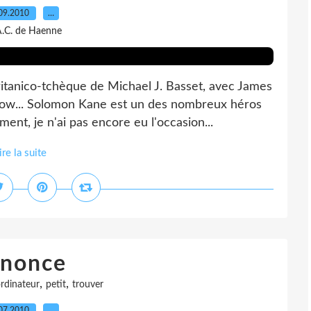
09.2010
…
A.C. de Haenne
itanico-tchèque de Michael J. Basset, avec James
dow... Solomon Kane est un des nombreux héros
nt, je n'ai pas encore eu l'occasion...
ire la suite
nnonce
,
,
rdinateur
petit
trouver
07.2010
…