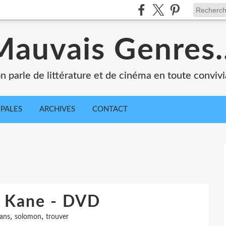
Mauvais Genres..
n parle de littérature et de cinéma en toute convivia
IPALES
ARCHIVES
CONTACT
 Kane - DVD
,
,
ans
solomon
trouver