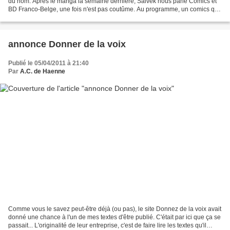
du nom. Après le manga la semaine dernière, Salvek nous parle Comics et
BD Franco-Belge, une fois n'est pas coutûme. Au programme, un comics qui
fait dans la mise en abime littéraire...
annonce Donner de la voix
Publié le 05/04/2011 à 21:40
Par
A.C. de Haenne
Comme vous le savez peut-être déjà (ou pas), le site Donnez de la voix avait
donné une chance à l'un de mes textes d'être publié. C'était par ici que ça se
passait... L'originalité de leur entreprise, c'est de faire lire les textes qu'il