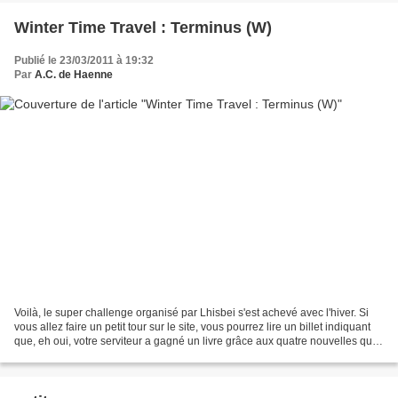
Winter Time Travel : Terminus (W)
Publié le 23/03/2011 à 19:32
Par
A.C. de Haenne
Voilà, le super challenge organisé par Lhisbei s'est achevé avec l'hiver. Si
vous allez faire un petit tour sur le site, vous pourrez lire un billet indiquant
que, eh oui, votre serviteur a gagné un livre grâce aux quatre nouvelles que
j'ai (u)chroniquées....