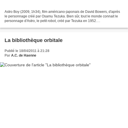
Astro Boy (2009, 1h34), film américano-japonais de David Bowers, d'après
le personnage créé par Osamu Tezuka. Bien sûr, tout le monde connait le
personnage d'Astro, le petit robot, créé par Tezuka en 1952.
Personnellement, je me rappelle parfaitement...
La bibliothèque orbitale
Publié le 18/04/2011 à 21:28
Par
A.C. de Haenne