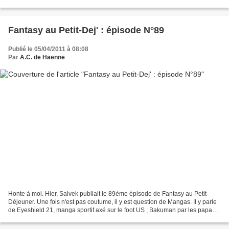
choisissent pour...
Fantasy au Petit-Dej' : épisode N°89
Publié le 05/04/2011 à 08:08
Par
A.C. de Haenne
Honte à moi. Hier, Salvek publiait le 89ème épisode de Fantasy au Petit
Déjeuner. Une fois n'est pas coutume, il y est question de Mangas. Il y parle
de Eyeshield 21, manga sportif axé sur le foot US ; Bakuman par les papas
de Death Note ; Pluto à l’accent...