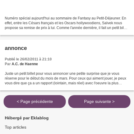
Numéro spécial aujourd'hui au sommaire de Fantasy au Petit-Déjeuner. En
effet, entre les Césars français et les Oscars hollywoodiens, Salvek nous
propose sa remise de prix à lui. Comme l'année dernière, il fait un petit bilan
de l'année 2010 et décerne...
annonce
Publié le 26/02/2011 à 21:10
Par
A.C. de Haenne
Juste un petit billet pour vous annoncer une petite surprise que je vous
réserve pour le début du mois de mars. Pour ceux qui aiment jouer, je peux
vous dire que ça a un rapport (lointain, mais réel) avec l'oeuvre la plus
connue de George Orwell... A...
< Page précédente
Page suivante >
Hébergé par Eklablog
Top articles