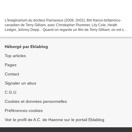
L'Imaginarium du docteur Parnassus (2009, 2h02), film franco-britannico-
canadien de Terry Gilliam, avec Christopher Plummer, Lily Cole, Heath
Ledger, Johnny Depp... Quand on regarde un film de Terry Gilliam, on est sûr
de plonger dans un univers délirant...
Hébergé par Eklablog
Top articles
Pages
Contact
Signaler un abus
C.G.U.
Cookies et données personnelles
Préférences cookies
Voir le profil de A.C. de Haenne sur le portail Eklablog