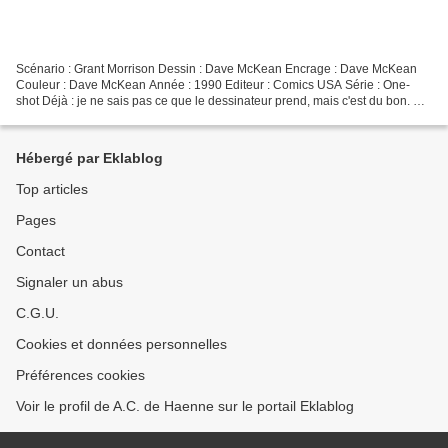
Scénario : Grant Morrison Dessin : Dave McKean Encrage : Dave McKean
Couleur : Dave McKean Année : 1990 Editeur : Comics USA Série : One-
shot Déjà : je ne sais pas ce que le dessinateur prend, mais c'est du bon. Du
très, très bon... Il y a dans son dessin...
Hébergé par Eklablog
Top articles
Pages
Contact
Signaler un abus
C.G.U.
Cookies et données personnelles
Préférences cookies
Voir le profil de A.C. de Haenne sur le portail Eklablog