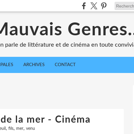
Mauvais Genres..
n parle de littérature et de cinéma en toute convivia
IPALES
ARCHIVES
CONTACT
 de la mer - Cinéma
,
,
,
euil
fils
mer
venu