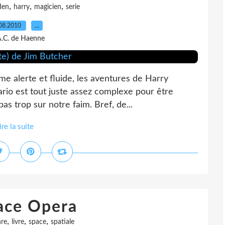
,
,
,
den
harry
magicien
serie
08.2010
…
A.C. de Haenne
me alerte et fluide, les aventures de Harry
ario est tout juste assez complexe pour être
pas trop sur notre faim. Bref, de...
ire la suite
ace Opera
,
,
,
re
livre
space
spatiale