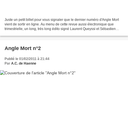
Juste un petit billet pour vous signaler que le dernier numéro d'Angle Mort
vient de sortir en ligne. Au menu de cette revue aussi électronique que
trimestrielle, un long, très long édito signé Laurent Queyssi et Sébastien
Cevey. Pour le moment, outre...
Angle Mort n°2
Publié le 01/02/2011 à 21:44
Par
A.C. de Haenne