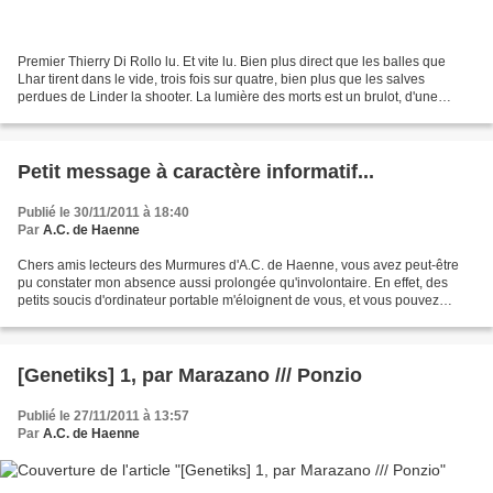
Premier Thierry Di Rollo lu. Et vite lu. Bien plus direct que les balles que
Lhar tirent dans le vide, trois fois sur quatre, bien plus que les salves
perdues de Linder la shooter. La lumière des morts est un brulot, d'une
violence rappelant Hubert Selby,...
Petit message à caractère informatif...
Publié le 30/11/2011 à 18:40
Par
A.C. de Haenne
Chers amis lecteurs des Murmures d'A.C. de Haenne, vous avez peut-être
pu constater mon absence aussi prolongée qu'involontaire. En effet, des
petits soucis d'ordinateur portable m'éloignent de vous, et vous pouvez
croire que cela m'afflige. C'est pour...
[Genetiks] 1, par Marazano /// Ponzio
Publié le 27/11/2011 à 13:57
Par
A.C. de Haenne