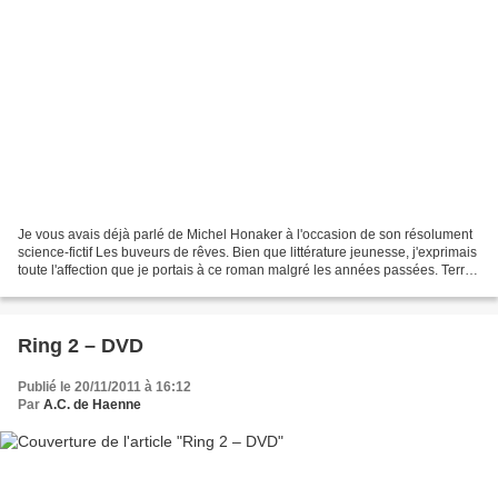
Je vous avais déjà parlé de Michel Honaker à l'occasion de son résolument
science-fictif Les buveurs de rêves. Bien que littérature jeunesse, j'exprimais
toute l'affection que je portais à ce roman malgré les années passées. Terre
Noire conserve cette...
Ring 2 – DVD
Publié le 20/11/2011 à 16:12
Par
A.C. de Haenne