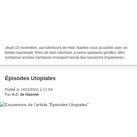
Jeudi 10 novembre, aux alentours de midi. Nantes nous accueille avec un
temps maussade. Rien de bien méchant, à peine quelques gouttes. Mes
lointaines années nantaises m'avaient laissé des souvenirs d'automnes
beaucoup plus pluvieux. Loin de moi l'idée...
Épisodes Utopiales
Publié le 14/11/2011 à 17:54
Par
A.C. de Haenne