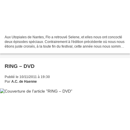
Aux Utopiales de Nantes, Flo a retrouvé Selene, et elles nous ont concocté
deux épisodes spéciaux. Contrairement à l'édition précédente où nous nous
étions juste croisés, à la toute fin du festival, cette année nous nous sommes
trouvés dès le jeudi (j'y...
RING – DVD
Publié le 10/11/2011 à 19:30
Par
A.C. de Haenne