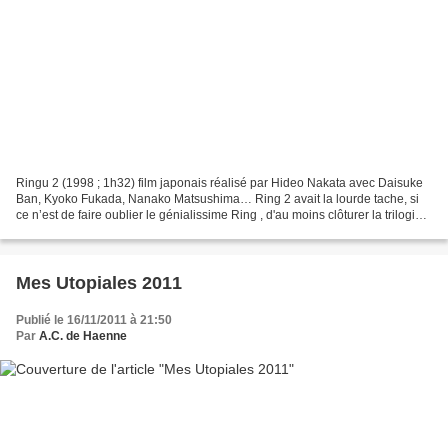
Ringu 2 (1998 ; 1h32) film japonais réalisé par Hideo Nakata avec Daisuke
Ban, Kyoko Fukada, Nanako Matsushima… Ring 2 avait la lourde tache, si
ce n’est de faire oublier le génialissime Ring , d'au moins clôturer la trilogie
avec la manière. Il faut...
Mes Utopiales 2011
Publié le 16/11/2011 à 21:50
Par
A.C. de Haenne