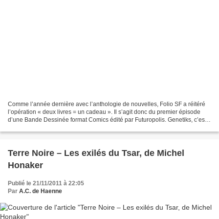
Comme l’année dernière avec l’anthologie de nouvelles, Folio SF a réitéré
l’opération « deux livres = un cadeau ». Il s’agit donc du premier épisode
d’une Bande Dessinée format Comics édité par Futuropolis. Genetiks, c’est
une anticipation dans un futur...
Terre Noire – Les exilés du Tsar, de Michel
Honaker
Publié le 21/11/2011 à 22:05
Par
A.C. de Haenne