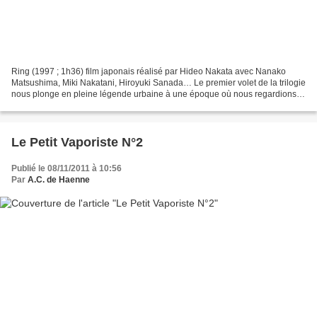
Ring (1997 ; 1h36) film japonais réalisé par Hideo Nakata avec Nanako
Matsushima, Miki Nakatani, Hiroyuki Sanada… Le premier volet de la trilogie
nous plonge en pleine légende urbaine à une époque où nous regardions
encore les films sur VHS, où faire...
Le Petit Vaporiste N°2
Publié le 08/11/2011 à 10:56
Par
A.C. de Haenne