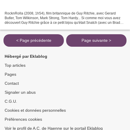
RocknRolla (2008, 1h54), film britannique de Guy Ritchie, avec Gerard
Butler, Tom Wilkinson, Mark Strong, Tom Hardy... Si comme moi vous avez
découvert Guy Ritchie grâce à ce petit bijou qu'était Snatch (avec un Brad
Pitt en super forme dans son rôle...
< Page précédente
Page suivante >
Hébergé par Eklablog
Top articles
Pages
Contact
Signaler un abus
C.G.U.
Cookies et données personnelles
Préférences cookies
Voir le profil de A.C. de Haenne sur le portail Eklablog