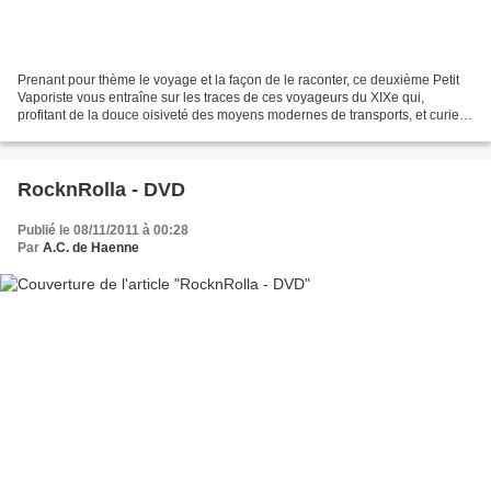
Prenant pour thème le voyage et la façon de le raconter, ce deuxième Petit
Vaporiste vous entraîne sur les traces de ces voyageurs du XIXe qui,
profitant de la douce oisiveté des moyens modernes de transports, et curieux
d'exotisme, remplissaient de dessins,...
RocknRolla - DVD
Publié le 08/11/2011 à 00:28
Par
A.C. de Haenne