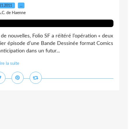
11.2011
…
A.C. de Haenne
e nouvelles, Folio SF a réitéré l’opération « deux
remier épisode d’une Bande Dessinée format Comics
nticipation dans un futur...
ire la suite