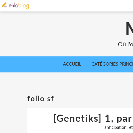
Où l'o
ACCUEIL
CATÉGORIES PRINC
folio sf
[Genetiks] 1, pa
,
anticipation
e