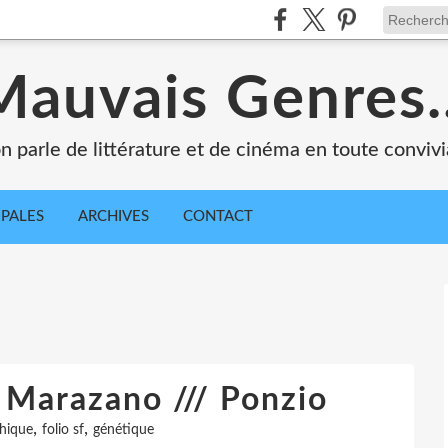
Mauvais Genres..
n parle de littérature et de cinéma en toute convivia
IPALES
ARCHIVES
CONTACT
r Marazano /// Ponzio
,
,
thique
folio sf
génétique