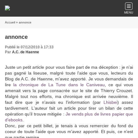
MENU
Accueil
» annonce
annonce
Publié le 07/12/2010 à 17:33
Par
A.C. de Haenne
Juste un petit article pour vous faire part de ma déception : je n'ai
pas gagné la liseuse, malgré toute l'aide que vous, lecteurs du
Blog de A.C. de Haenne, m'avez apporté. Je vous demandais de
lire
la chronique de La Tune dans le Caniveau
, ce qui vous
amenait vers la page consacrée sur le site de Thierry Crouzet.
Malgré tout nos efforts, ma chronique est arrivée neuvième. Il
faut dire que je n'avais eu l'information (par
Lhisbei
) assez
tardivement. L'auteur fait un article pour tirer un bilan de cette
opération qu'il trouve mitigée :
Je vends plus de livres papier que
d'ebooks
.
Donc, par ce petit billet, je tenais à vous remercier du fond du
coeur de toute l'aide que vous m'avez apporté. Et puis, ce n'est
que partie remise...