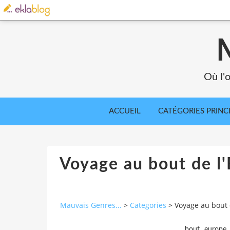
Où l'o
ACCUEIL
CATÉGORIES PRINC
Voyage au bout de l'
Mauvais Genres...
>
Categories
>
Voyage au bout d
,
bout
europe