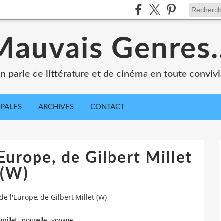
Mauvais Genres..
n parle de littérature et de cinéma en toute convivia
IPALES
ARCHIVES
CONTACT
Europe, de Gilbert Millet
(W)
e l'Europe, de Gilbert Millet (W)
,
,
,
millet
nouvelle
voyage