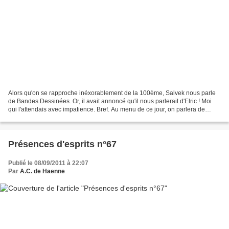
Alors qu'on se rapproche inéxorablement de la 100ème, Salvek nous parle
de Bandes Dessinées. Or, il avait annoncé qu'il nous parlerait d'Elric ! Moi
qui l'attendais avec impatience. Bref. Au menu de ce jour, on parlera de
"Block 109" de Brugeas et Toulhoat,...
Présences d'esprits n°67
Publié le 08/09/2011 à 22:07
Par
A.C. de Haenne