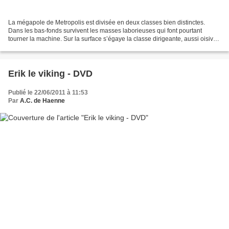
La mégapole de Metropolis est divisée en deux classes bien distinctes.
Dans les bas-fonds survivent les masses laborieuses qui font pourtant
tourner la machine. Sur la surface s’égaye la classe dirigeante, aussi oisive
que prompte à faire la fête. Pourtant,...
Erik le viking - DVD
Publié le 22/06/2011 à 11:53
Par
A.C. de Haenne