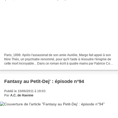
Paris, 1899. Après l'assassinat de son amie Aurélie, Margo fait appel à son
frère Théo, un psychiatre renommé, pour qu'il l'aide à résoudre l'énigme de
cette mort incroyable... Dans ce roman écrit à quatre mains par Fabrice Colin
et Mathieu Gaborit, presque...
Fantasy au Petit-Dej' : épisode n°94
Publié le 10/06/2011 à 19:03
Par
A.C. de Haenne