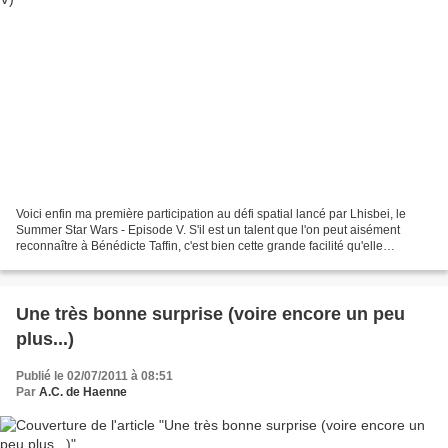
Voici enfin ma première participation au défi spatial lancé par Lhisbei, le
Summer Star Wars - Episode V. S'il est un talent que l'on peut aisément
reconnaître à Bénédicte Taffin, c'est bien cette grande facilité qu'elle
possède pour raconter des histoires....
Une très bonne surprise (voire encore un peu
plus...)
Publié le 02/07/2011 à 08:51
Par
A.C. de Haenne