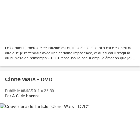
Le dernier numéro de ce fanzine est enfin sorti. Je dis enfin car c'est peu de
dire que je l'attendais avec une certaine impatience, et aussi car il s'agit-là
du numéro de printemps 2011. C'est aussi le coeur empli d'émotion que je
l'ai ouvert, allant...
Clone Wars - DVD
Publié le 08/08/2011 à 22:30
Par
A.C. de Haenne