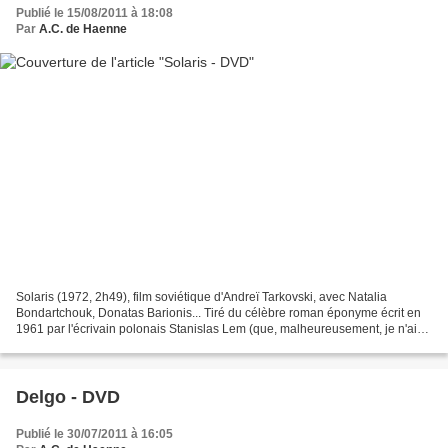
Publié le 15/08/2011 à 18:08
Par
A.C. de Haenne
Solaris (1972, 2h49), film soviétique d'Andreï Tarkovski, avec Natalia
Bondartchouk, Donatas Barionis... Tiré du célèbre roman éponyme écrit en
1961 par l'écrivain polonais Stanislas Lem (que, malheureusement, je n'ai
pas lu), le film de Tarkovski (à...
Delgo - DVD
Publié le 30/07/2011 à 16:05