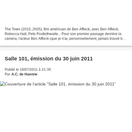
The Town (2010, 2h05), film américain de Ben Affleck, avec Ben Affleck,
Rebecca Hall, Pete Postlethwaite... Pour son premier passage derrière la
caméra, l'acteur Ben Affleck (que je n'ai, personnellement, jamais trouvé bon
comme acteur) signe ici un thriller...
Salle 101, émission du 30 juin 2011
Publié le 18/07/2011 à 21:30
Par
A.C. de Haenne