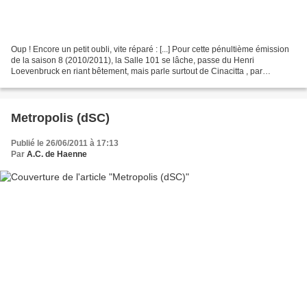
Oup ! Encore un petit oubli, vite réparé : [...] Pour cette pénultième émission
de la saison 8 (2010/2011), la Salle 101 se lâche, passe du Henri
Loevenbruck en riant bêtement, mais parle surtout de Cinacitta , par
Tommaso Pincio, de Surface Detail, par...
Metropolis (dSC)
Publié le 26/06/2011 à 17:13
Par
A.C. de Haenne