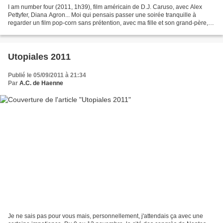
I am number four (2011, 1h39), film américain de D.J. Caruso, avec Alex
Pettyfer, Diana Agron... Moi qui pensais passer une soirée tranquille à
regarder un film pop-corn sans prétention, avec ma fille et son grand-père,
j'en ai été pour mes frais. Déjà,...
Utopiales 2011
Publié le 05/09/2011 à 21:34
Par
A.C. de Haenne
Je ne sais pas pour vous mais, personnellement, j'attendais ça avec une