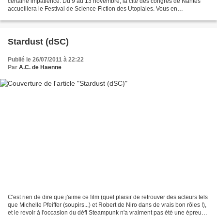
certaine impatience. Du 9 au 13 novembre, la cité des congrès de Nantes
accueillera le Festival de Science-Fiction des Utopiales. Vous en
conviendrez, l'affiche est absolument splendide...
Stardust (dSC)
Publié le 26/07/2011 à 22:22
Par
A.C. de Haenne
C'est rien de dire que j'aime ce film (quel plaisir de retrouver des acteurs tels
que Michelle Pfeiffer (soupirs...) et Robert de Niro dans de vrais bon rôles !),
et le revoir à l'occasion du défi Steampunk n'a vraiment pas été une épreuve.