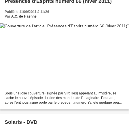
Présences d'Esprits numéro 66 (hiver 2011)
Publié le 11/09/2011 à 11:26
Par
A.C. de Haenne
Sous une jolie couverture (signée par Virgilles) appelant au mystère, se
cache le nouvel épisode du zine des mondes de l'imaginaire. Pourtant,
après l'enthousiasme porté par le précédent numéro, j'ai été quelque peu
déçu par celui-ci. Malgré des entretiens...
Solaris - DVD