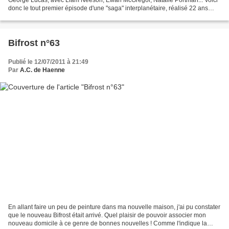
George Lucas, avec Liam Neeson, Ewan McGregor, Natalie Portman... Voici
donc le tout premier épisode d'une "saga" interplanétaire, réalisé 22 ans
après que le premier Star Wars est...
Bifrost n°63
Publié le 12/07/2011 à 21:49
Par
A.C. de Haenne
En allant faire un peu de peinture dans ma nouvelle maison, j'ai pu constater
que le nouveau Bifrost était arrivé. Quel plaisir de pouvoir associer mon
nouveau domicile à ce genre de bonnes nouvelles ! Comme l'indique la