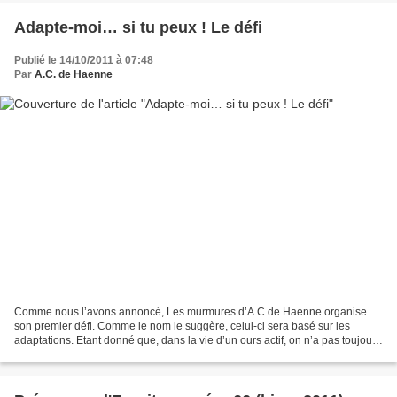
Adapte-moi… si tu peux ! Le défi
Publié le 14/10/2011 à 07:48
Par
A.C. de Haenne
Comme nous l’avons annoncé, Les murmures d’A.C de Haenne organise
son premier défi. Comme le nom le suggère, celui-ci sera basé sur les
adaptations. Etant donné que, dans la vie d’un ours actif, on n’a pas toujours
le temps de faire les logos [et que...