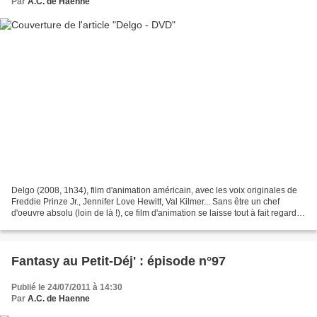
Par
A.C. de Haenne
Delgo (2008, 1h34), film d'animation américain, avec les voix originales de
Freddie Prinze Jr., Jennifer Love Hewitt, Val Kilmer... Sans être un chef
d'oeuvre absolu (loin de là !), ce film d'animation se laisse tout à fait regarder.
En effet, je trouve...
Fantasy au Petit-Déj' : épisode n°97
Publié le 24/07/2011 à 14:30
Par
A.C. de Haenne