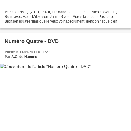
Valhalla Rising (2010, 1h40), film dano-britannique de Nicolas Winding
Refn, avec Mads Mikkelsen, Jamie Sives... Après la trilogie Pusher et
Bronson (quatre films que je veux voir absolument, donc on risque d'en
reparler sur le blog), voici le huitième...
Numéro Quatre - DVD
Publié le 11/09/2011 à 11:27
Par
A.C. de Haenne