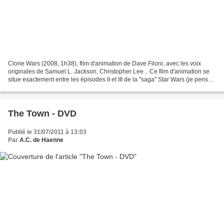
Clone Wars (2008, 1h38), film d'animation de Dave Filoni, avec les voix
originales de Samuel L. Jackson, Christopher Lee... Ce film d'animation se
situe exactement entre les épisodes II et III de la "saga" Star Wars (je pense
qu'il est préférable d'avoir...
The Town - DVD
Publié le 31/07/2011 à 13:03
Par
A.C. de Haenne