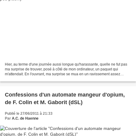
Hier, au terme d'une journée aussi longue qu'harassante, quelle ne fut pas
ma surprise de trouver, posé à côté de mon ordinateur, un paquet qui
m'attendait. En l'ouvrant, ma surprise se mua en un ravissement assez
indescriptible. Oui parce que dans l'enveloppe...
Confessions d'un automate mangeur d'opium,
de F. Colin et M. Gaborit (dSL)
Publié le 27/06/2011 à 21:33
Par
A.C. de Haenne