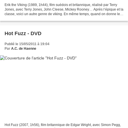
Erik the Viking (1989, 1h44), film suédois et britannique, réalisé par Terry
Jones, avec Terry Jones, John Cleese, Mickey Rooney… Après l’épique et la
classe, voici un autre genre de viking. En même temps, quand on donne les
clefs du camion à un ex-Monty...
Hot Fuzz - DVD
Publié le 15/05/2011 à 19:04
Par
A.C. de Haenne
Hot Fuzz (2007, 1h56), film britannique de Edgar Wright, avec Simon Pegg,