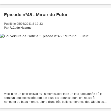
Bien au contraire...
Episode n°45 : Miroir du Futur
Publié le 05/06/2011 à 19:33
Par
A.C. de Haenne
Voici bien un petit festival où j'aimerais aller faire un tour, une année où je
serai un peu moins débordé. En plus, les organisateurs ont réussi à
rameuter du beau monde, digne d'une très belle conférence des Utopiales
(ce qui, venant de ma part, est...