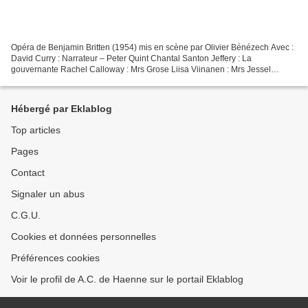
Opéra de Benjamin Britten (1954) mis en scène par Olivier Bénézech Avec :
David Curry : Narrateur – Peter Quint Chantal Santon Jeffery : La
gouvernante Rachel Calloway : Mrs Grose Liisa Viinanen : Mrs Jessel
Matthieu Haering & Clément Bayet : Miles Agathe...
Hébergé par Eklablog
Top articles
Pages
Contact
Signaler un abus
C.G.U.
Cookies et données personnelles
Préférences cookies
Voir le profil de A.C. de Haenne sur le portail Eklablog