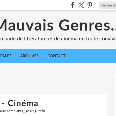
Mauvais Genres..
n parle de littérature et de cinéma en toute convivia
IPALES
ARCHIVES
CONTACT
 - Cinéma
,
,
faux-semblants
gosling
refn