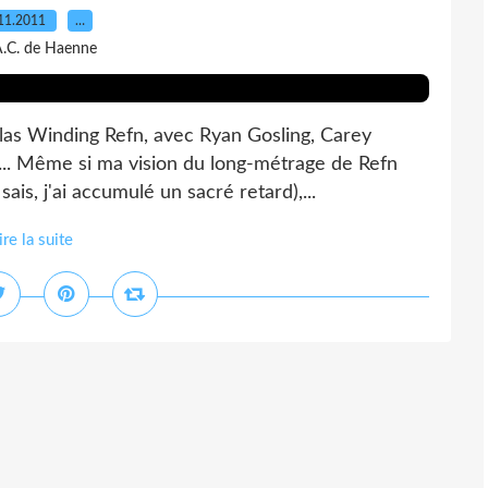
11.2011
…
A.C. de Haenne
olas Winding Refn, avec Ryan Gosling, Carey
... Même si ma vision du long-métrage de Refn
ais, j'ai accumulé un sacré retard),...
ire la suite