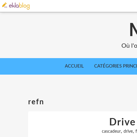
Où l'o
ACCUEIL
CATÉGORIES PRINC
refn
Drive
,
,
cascadeur
drive