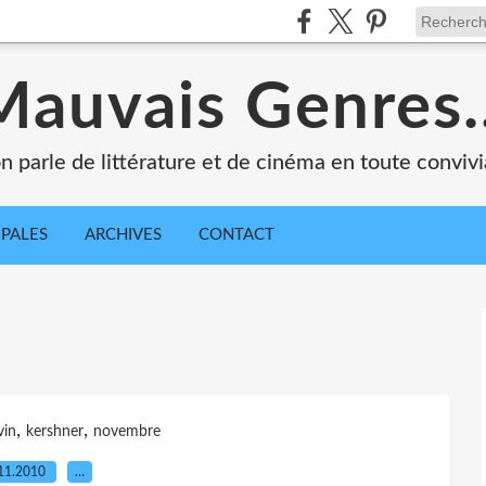
Mauvais Genres..
n parle de littérature et de cinéma en toute convivia
IPALES
ARCHIVES
CONTACT
,
,
vin
kershner
novembre
11.2010
…