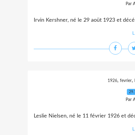
Par 
Irvin Kershner, né le 29 aoüt 1923 et dé
L
,
,
1926
fevrier
29.
Par 
Leslie Nielsen, né le 11 février 1926 et 
L