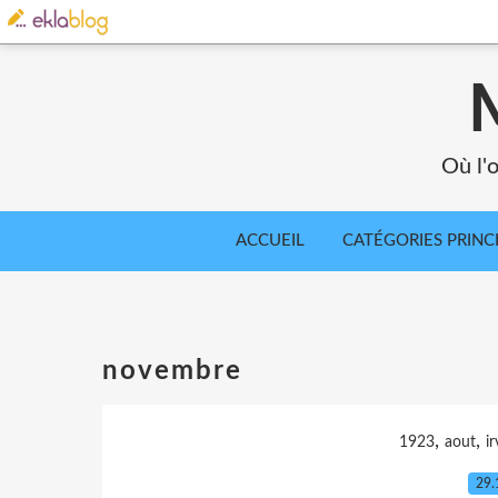
Où l'o
ACCUEIL
CATÉGORIES PRINC
novembre
,
,
1923
aout
ir
29.