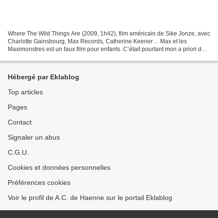
Where The Wild Things Are (2009, 1h42), film américain de Sike Jonze, avec
Charlotte Gainsbourg, Max Records, Catherine Keener… Max et les
Maximonstres est un faux film pour enfants. C’était pourtant mon a priori de
départ. J’avais fait le raccourci commode...
Hébergé par Eklablog
Top articles
Pages
Contact
Signaler un abus
C.G.U.
Cookies et données personnelles
Préférences cookies
Voir le profil de A.C. de Haenne sur le portail Eklablog