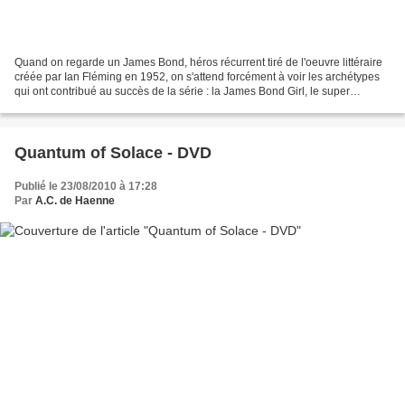
Quand on regarde un James Bond, héros récurrent tiré de l'oeuvre littéraire
créée par Ian Fléming en 1952, on s'attend forcément à voir les archétypes
qui ont contribué au succès de la série : la James Bond Girl, le super
Méchant Maître du Monde qui menace...
Quantum of Solace - DVD
Publié le 23/08/2010 à 17:28
Par
A.C. de Haenne