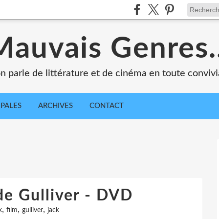
Mauvais Genres..
n parle de littérature et de cinéma en toute convivia
IPALES
ARCHIVES
CONTACT
de Gulliver - DVD
,
,
,
k
film
gulliver
jack