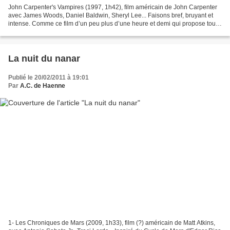
John Carpenter's Vampires (1997, 1h42), film américain de John Carpenter
avec James Woods, Daniel Baldwin, Sheryl Lee... Faisons bref, bruyant et
intense. Comme ce film d’un peu plus d’une heure et demi qui propose tout,
sauf de la subtilité. Tourné à...
La nuit du nanar
Publié le 20/02/2011 à 19:01
Par
A.C. de Haenne
1- Les Chroniques de Mars (2009, 1h33), film (?) américain de Matt Atkins,