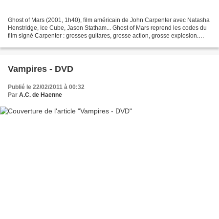
Ghost of Mars (2001, 1h40), film américain de John Carpenter avec Natasha
Henstridge, Ice Cube, Jason Statham... Ghost of Mars reprend les codes du
film signé Carpenter : grosses guitares, grosse action, grosse explosion.
Sauf que là, contrairement à...
Vampires - DVD
Publié le 22/02/2011 à 00:32
Par
A.C. de Haenne