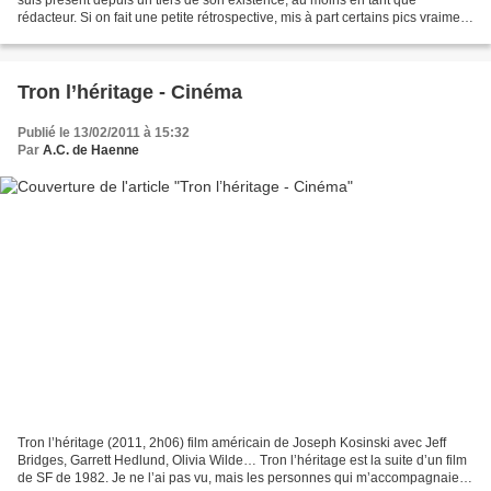
rédacteur. Si on fait une petite rétrospective, mis à part certains pics vraiment
étonnants, on observe aussi...
Tron l’héritage - Cinéma
Publié le 13/02/2011 à 15:32
Par
A.C. de Haenne
Tron l’héritage (2011, 2h06) film américain de Joseph Kosinski avec Jeff
Bridges, Garrett Hedlund, Olivia Wilde… Tron l’héritage est la suite d’un film
de SF de 1982. Je ne l’ai pas vu, mais les personnes qui m’accompagnaient