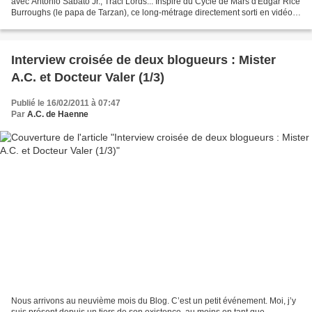
avec Antonio Sabato Jr., Traci Lords... Inspiré du Cycle de Mars d'Edgar Rice
Burroughs (le papa de Tarzan), ce long-métrage directement sorti en vidéo
par chez nous est un véritable...
Interview croisée de deux blogueurs : Mister
A.C. et Docteur Valer (1/3)
Publié le 16/02/2011 à 07:47
Par
A.C. de Haenne
Nous arrivons au neuvième mois du Blog. C’est un petit événement. Moi, j’y
suis présent depuis un tiers de son existence, au moins en tant que