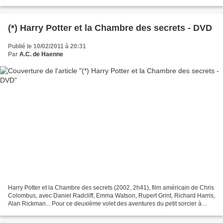
semblaient l’estimer. Pour...
(*) Harry Potter et la Chambre des secrets - DVD
Publié le 10/02/2011 à 20:31
Par
A.C. de Haenne
Harry Potter et la Chambre des secrets (2002, 2h41), film américain de Chris
Colombus, avec Daniel Radcliff, Emma Watson, Rupert Grint, Richard Harris,
Alan Rickman... Pour ce deuxième volet des aventures du petit sorcier à
lunettes rondes et à cicatrice,...