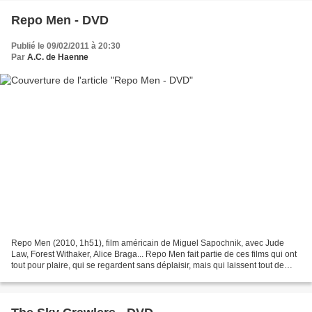
Repo Men - DVD
Publié le 09/02/2011 à 20:30
Par
A.C. de Haenne
Repo Men (2010, 1h51), film américain de Miguel Sapochnik, avec Jude
Law, Forest Withaker, Alice Braga... Repo Men fait partie de ces films qui ont
tout pour plaire, qui se regardent sans déplaisir, mais qui laissent tout de
même une drôle d'impression...