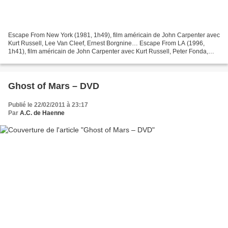
Escape From New York (1981, 1h49), film américain de John Carpenter avec
Kurt Russell, Lee Van Cleef, Ernest Borgnine… Escape From LA (1996,
1h41), film américain de John Carpenter avec Kurt Russell, Peter Fonda,
Cliff Robertson… Pour clore ce triptyque...
Ghost of Mars – DVD
Publié le 22/02/2011 à 23:17
Par
A.C. de Haenne