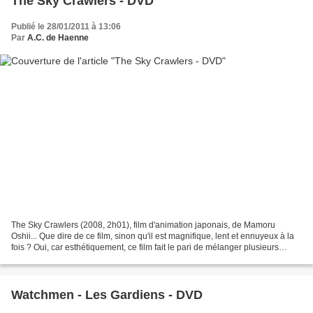
The Sky Crawlers - DVD
Publié le 28/01/2011 à 13:06
Par
A.C. de Haenne
The Sky Crawlers (2008, 2h01), film d'animation japonais, de Mamoru
Oshii... Que dire de ce film, sinon qu'il est magnifique, lent et ennuyeux à la
fois ? Oui, car esthétiquement, ce film fait le pari de mélanger plusieurs
sortes d'animations. La partie...
Watchmen - Les Gardiens - DVD