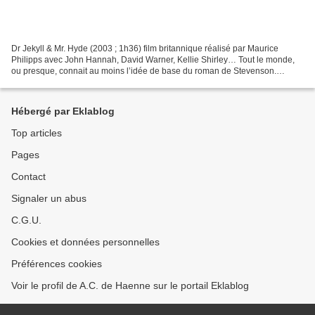
Dr Jekyll & Mr. Hyde (2003 ; 1h36) film britannique réalisé par Maurice
Philipps avec John Hannah, David Warner, Kellie Shirley… Tout le monde,
ou presque, connait au moins l’idée de base du roman de Stevenson.
Comme tout le monde, ou presque, je ne l’ai...
Hébergé par Eklablog
Top articles
Pages
Contact
Signaler un abus
C.G.U.
Cookies et données personnelles
Préférences cookies
Voir le profil de A.C. de Haenne sur le portail Eklablog