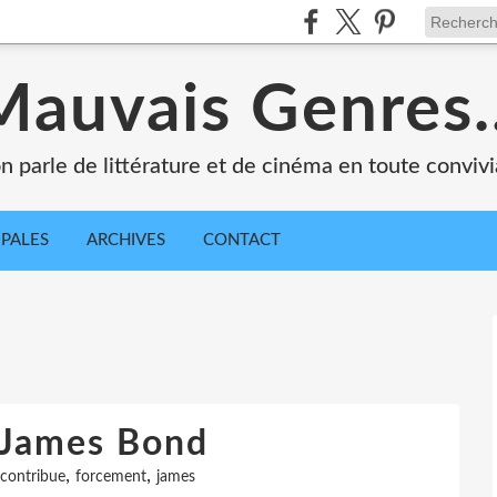
Mauvais Genres..
n parle de littérature et de cinéma en toute convivia
IPALES
ARCHIVES
CONTACT
 James Bond
,
,
contribue
forcement
james