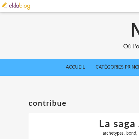
Où l'o
ACCUEIL
CATÉGORIES PRINC
contribue
La saga
,
,
archetypes
bond