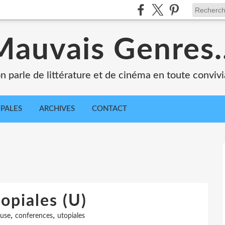
Mauvais Genres..
n parle de littérature et de cinéma en toute convivia
IPALES
ARCHIVES
CONTACT
opiales (U)
,
,
euse
conferences
utopiales