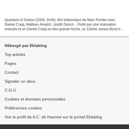
Quantum of Solace (2008, 1h46), film britannique de Marc Forster avec
Daniel Craig, Mathieu Amalric, Judith Dench... Porté par une réalisation
enlevée et un Daniel Craig en très grande forme, ce 22ème James Bond est
dans la continuité du précédent opus...
Hébergé par Eklablog
Top articles
Pages
Contact
Signaler un abus
C.G.U.
Cookies et données personnelles
Préférences cookies
Voir le profil de A.C. de Haenne sur le portail Eklablog