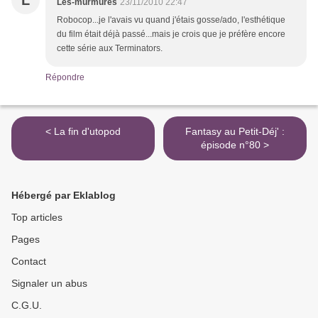
L
Les-murmures
23/11/2010 22:47
Robocop...je l'avais vu quand j'étais gosse/ado, l'esthétique
du film était déjà passé...mais je crois que je préfère encore
cette série aux Terminators.
Répondre
< La fin d'utopod
Fantasy au Petit-Déj' :
épisode n°80 >
Hébergé par Eklablog
Top articles
Pages
Contact
Signaler un abus
C.G.U.