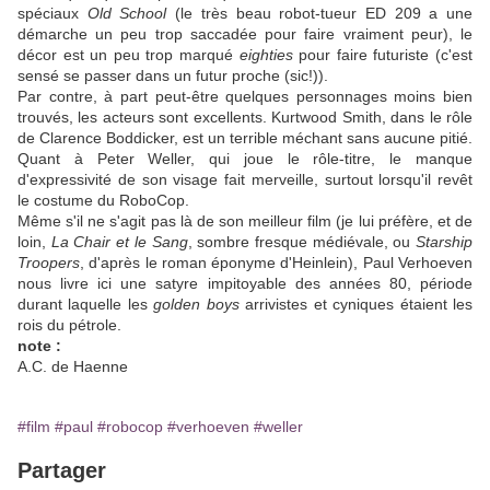
spéciaux
Old School
(le très beau robot-tueur ED 209 a une
démarche un peu trop saccadée pour faire vraiment peur), le
décor est un peu trop marqué
eighties
pour faire futuriste (c'est
sensé se passer dans un futur proche (sic!)).
Par contre, à part peut-être quelques personnages moins bien
trouvés, les acteurs sont excellents. Kurtwood Smith, dans le rôle
de Clarence Boddicker, est un terrible méchant sans aucune pitié.
Quant à Peter Weller, qui joue le rôle-titre, le manque
d'expressivité de son visage fait merveille, surtout lorsqu'il revêt
le costume du RoboCop.
Même s'il ne s'agit pas là de son meilleur film (je lui préfère, et de
loin,
La Chair et le Sang
, sombre fresque médiévale, ou
Starship
Troopers
, d'après le roman éponyme d'Heinlein), Paul Verhoeven
nous livre ici une satyre impitoyable des années 80, période
durant laquelle les
golden boys
arrivistes et cyniques étaient les
rois du pétrole.
note :
A.C. de Haenne
#film
#paul
#robocop
#verhoeven
#weller
Partager