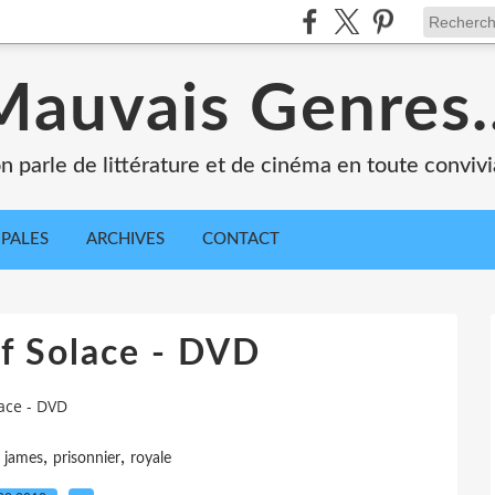
Mauvais Genres..
n parle de littérature et de cinéma en toute convivia
IPALES
ARCHIVES
CONTACT
f Solace - DVD
ace - DVD
,
,
,
james
prisonnier
royale