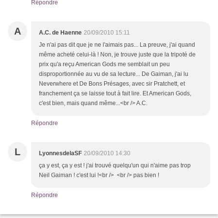
Répondre
A
A.C. de Haenne
20/09/2010 15:11
Je n'ai pas dit que je ne l'aimais pas... La preuve, j'ai quand
même acheté celui-là ! Non, je trouve juste que la tripoté de
prix qu'a reçu American Gods me semblait un peu
disproportionnée au vu de sa lecture... De Gaiman, j'ai lu
Neverwhere et De Bons Présages, avec sir Pratchett, et
franchement ça se laisse tout à fait lire. Et American Gods,
c'est bien, mais quand même...<br /> A.C.
Répondre
L
LyonnesdelaSF
20/09/2010 14:30
ça y est, ça y est ! j'ai trouvé quelqu'un qui n'aime pas trop
Neil Gaiman ! c'est lui !<br /> <br /> pas bien !
Répondre