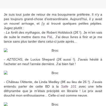
Je suis tout juste de retour de ma bouquinerie préférée. Il n'y a
pas toujours grand-chose d'extraordinaire. Aujourd'hui, il y avait
un nouvel arrivage, et j'y ai trouvé quelques petites pépites.
Jugez plutôt :
-
La forêt des mythagos
, de Robert Holdstock (2€ !). Je m'en vais
de suite le mettre dans ma
PàL
. J'ai deux livres à finir et je me
lance sans plus tarder dans celui-ci juste après...
-
AZTECHS
, de Lucius Shepard (2€ aussi !). J'avais hésité à
l'acheter en neuf l'année dernière. J'ai bien fait !
-
Château l'Attente
, de Linda Medley (8€ au lieu de 26 !). J'avais
entendu parler de cette BD à la
Salle 101
a
vec une telle
dithyrambe que je m'étais précipité en librairie ! Le prix avait
douché mon enthousiasme... Celle-ci est comme neuve.