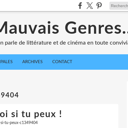
Mauvais Genres..
n parle de littérature et de cinéma en toute convivia
IPALES
ARCHIVES
CONTACT
49404
i si tu peux !
-si-tu-peux-c1349404