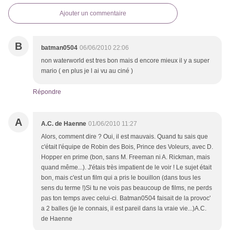
Ajouter un commentaire
B
batman0504
06/06/2010 22:06
non waterworld est tres bon mais d encore mieux il y a super
mario ( en plus je l ai vu au ciné )
Répondre
A
A.C. de Haenne
01/06/2010 11:27
Alors, comment dire ? Oui, il est mauvais. Quand tu sais que
c'était l'équipe de Robin des Bois, Prince des Voleurs, avec D.
Hopper en prime (bon, sans M. Freeman ni A. Rickman, mais
quand même...). J'étais très impatient de le voir ! Le sujet était
bon, mais c'est un film qui a pris le bouillon (dans tous les
sens du terme !)Si tu ne vois pas beaucoup de films, ne perds
pas ton temps avec celui-ci. Batman0504 faisait de la provoc'
a 2 balles (je le connais, il est pareil dans la vraie vie...)A.C.
de Haenne