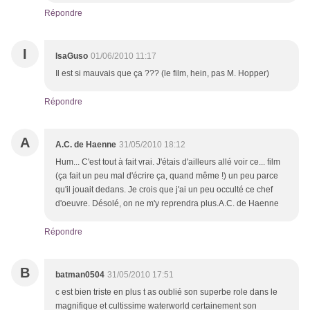
Répondre
I
IsaGuso
01/06/2010 11:17
Il est si mauvais que ça ??? (le film, hein, pas M. Hopper)
Répondre
A
A.C. de Haenne
31/05/2010 18:12
Hum... C'est tout à fait vrai. J'étais d'ailleurs allé voir ce... film
(ça fait un peu mal d'écrire ça, quand même !) un peu parce
qu'il jouait dedans. Je crois que j'ai un peu occulté ce chef
d'oeuvre. Désolé, on ne m'y reprendra plus.A.C. de Haenne
Répondre
B
batman0504
31/05/2010 17:51
c est bien triste en plus t as oublié son superbe role dans le
magnifique et cultissime waterworld certainement son