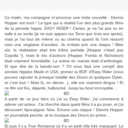
Ce matin, ma compagne m'annonce une triste nouvelle : Dennis
Hopper est mort ! Le type qui a réalisé l'un des plus grands films
de la période hippie.
EASY RIDER
! Certes, je ne l'ai pas vu en
salle à sa sortie (je ne suis apparu sur Terre que trois ans après),
mais je l'ai tout de même vu au cinéma quand ils l'ont ressorti
voici une vingtaine d'années. Je m'étais pris une claque ! Bien
sûr, la réalisation était loin d'être parfaite (Hopper n'était pas
Copolla !), mais le trio d'acteurs (Hopper, Fonda et Nicholson)
était vraiment formidable. La scène du marais était d'anthologie.
Et que dire de la bande-son ? S'il vous faut une compil' des
années hippies
Made in USA
, prenez la BOF d'Easy Rider (vous
pouvez rajouter la presque totalité des Doors et quelques Dylan,
et c'est bon ! Mais là, on dérive...), elle est vraiment dingue ! Et
ce film est fou, déjanté, hallusciné. Jusqu'au bout incroyable...
A partir de ce jour béni où j'ai vu
Easy Rider
, j'ai commencé à
adorer cet acteur. J'ai cherché dans quels films il a pu jouer, et j'ai
découvert
Apocalypse Now
. Encore une claque ! Dennis Hopper
en journaliste perché, et la musique des Doors en prime...
Et puis il y a
True Romance
où il a un petit rôle très marquant. Le