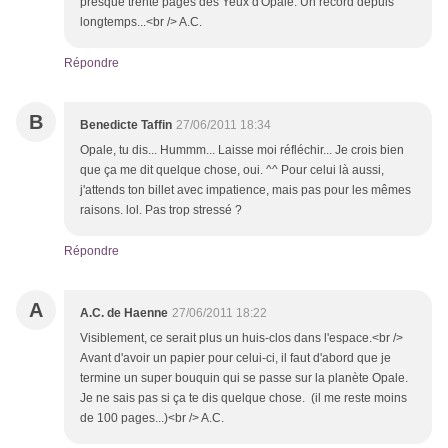
presque trente pages des Yeux d'Opale. Un record depuis
longtemps...<br /> A.C.
Répondre
B
Benedicte Taffin
27/06/2011 18:34
Opale, tu dis... Hummm... Laisse moi réfléchir... Je crois bien
que ça me dit quelque chose, oui. ^^ Pour celui là aussi,
j'attends ton billet avec impatience, mais pas pour les mêmes
raisons. lol. Pas trop stressé ?
Répondre
A
A.C. de Haenne
27/06/2011 18:22
Visiblement, ce serait plus un huis-clos dans l'espace.<br />
Avant d'avoir un papier pour celui-ci, il faut d'abord que je
termine un super bouquin qui se passe sur la planète Opale.
Je ne sais pas si ça te dis quelque chose. (il me reste moins
de 100 pages...)<br /> A.C.