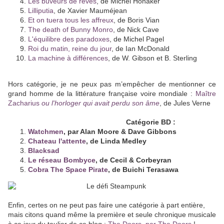
Les buveurs de rêves
, de Michel Honaker
Lilliputia
, de Xavier Mauméjean
Et on tuera tous les affreux
, de Boris Vian
The death of Bunny Monro
, de Nick Cave
L'équilibre des paradoxes
, de Michel Pagel
Roi du matin, reine du jour
, de Ian McDonald
La machine à différences
, de W. Gibson et B. Sterling
Hors catégorie, je ne peux pas m’empêcher de mentionner ce
grand homme de la littérature française voire mondiale :
Maître
Zacharius
ou l'horloger qui avait perdu son âme
, de Jules Verne
Catégorie BD :
Watchmen
, par Alan Moore & Dave Gibbons
Chateau l'attente
, de Linda Medley
Blacksad
, de Juan Diaz Canales et Juanjo Guarnido
Le réseau Bombyce
, de Cecil & Corbeyran
Cobra The Space Pirate
, de Buichi Terasawa
Enfin, certes on ne peut pas faire une catégorie à part entière,
mais citons quand même la première et seule chronique musicale