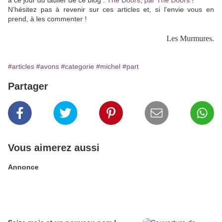
à ce jour du taulier de ce blog :
The Doors, par The Doors
!
N’hésitez pas à revenir sur ces articles et, si l'envie vous en
prend, à les commenter !
Les Murmures.
#articles
#avons
#categorie
#michel
#part
Partager
Vous aimerez aussi
Annonce