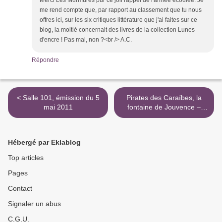
Merci Les Murmures pur ce joli rappel de l'année écoulée. Je
me rend compte que, par rapport au classement que tu nous
offres ici, sur les six critiques littérature que j'ai faites sur ce
blog, la moitié concernait des livres de la collection Lunes
d'encre ! Pas mal, non ?<br /> A.C.
Répondre
< Salle 101, émission du 5
Pirates des Caraïbes, la
mai 2011
fontaine de Jouvence –
Cinéma >
Hébergé par Eklablog
Top articles
Pages
Contact
Signaler un abus
C.G.U.